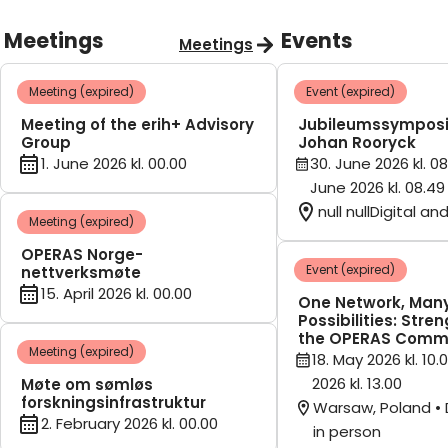
Meetings
Events
Meetings
Meeting (expired)
Event (expired)
Meeting of the erih+ Advisory
Jubileumssymposi
Group
Johan Rooryck
1. June 2026 kl. 00.00
30. June 2026 kl. 08
June 2026 kl. 08.49
null nullDigital an
Meeting (expired)
OPERAS Norge-
Event (expired)
nettverksmøte
15. April 2026 kl. 00.00
One Network, Man
Possibilities: Stre
the OPERAS Comm
Meeting (expired)
18. May 2026 kl. 10.
2026 kl. 13.00
Møte om sømløs
forskningsinfrastruktur
Warsaw, Poland • 
2. February 2026 kl. 00.00
in person