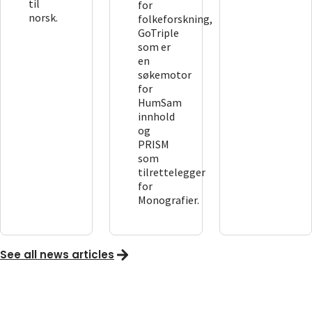
til
for
norsk.
folkeforskning,
GoTriple
som er
en
søkemotor
for
HumSam
innhold
og
PRISM
som
tilrettelegger
for
Monografier.
See all news articles