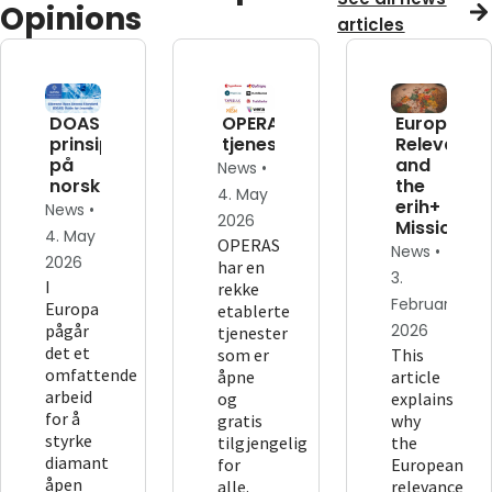
Opinions
articles
DOAS-
OPERAS'
European
prinsippene
tjenester
Relevance
på
and
News •
norsk
the
4. May
erih+
News •
2026
Mission
4. May
OPERAS
News •
2026
har en
3.
I
rekke
February
Europa
etablerte
pågår
2026
tjenester
det et
som er
This
omfattende
åpne
article
arbeid
og
explains
for å
gratis
why
styrke
tilgjengelig
the
diamant
for
European
åpen
alle.
relevance