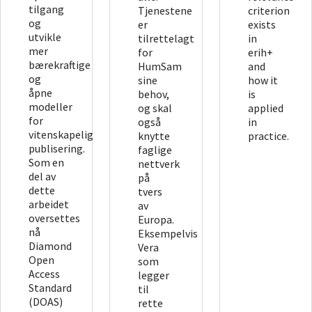
tilgang
Tjenestene
criterion
og
er
exists
utvikle
tilrettelagt
in
mer
for
erih+
bærekraftige
HumSam
and
og
sine
how it
åpne
behov,
is
modeller
og skal
applied
for
også
in
vitenskapelig
knytte
practice.
publisering.
faglige
Som en
nettverk
del av
på
dette
tvers
arbeidet
av
oversettes
Europa.
nå
Eksempelvis
Diamond
Vera
Open
som
Access
legger
Standard
til
(DOAS)
rette