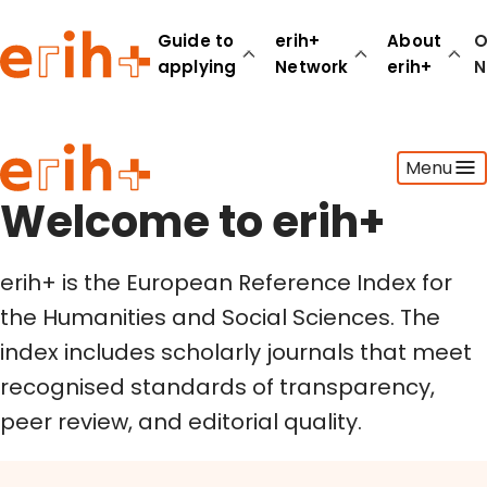
Welcome to erih+
Guide to
erih+
About
O
applying
Network
erih+
N
Guide to applying
Menu
erih+ Network
About erih+
Welcome to erih+
OPERAS Norge
erih+ is the European Reference Index for
Go to login
the Humanities and Social Sciences. The
index includes scholarly journals that meet
recognised standards of transparency,
peer review, and editorial quality.