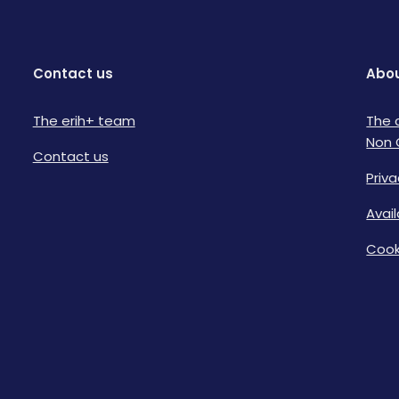
Contact us
Abou
The erih+ team
The 
Non 
Contact us
Priva
Avai
Cook