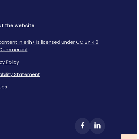
t the website
content in erih+ is licensed under CC BY 4.0
Commercial
cy Policy
lability Statement
ies