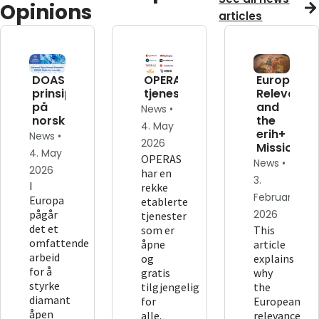
Opinions
articles
DOAS-
OPERAS'
European
prinsippene
tjenester
Relevance
på
and
News •
norsk
the
4. May
erih+
News •
2026
Mission
4. May
OPERAS
News •
2026
har en
3.
I
rekke
February
Europa
etablerte
pågår
2026
tjenester
det et
som er
This
omfattende
åpne
article
arbeid
og
explains
for å
gratis
why
styrke
tilgjengelig
the
diamant
for
European
åpen
alle.
relevance