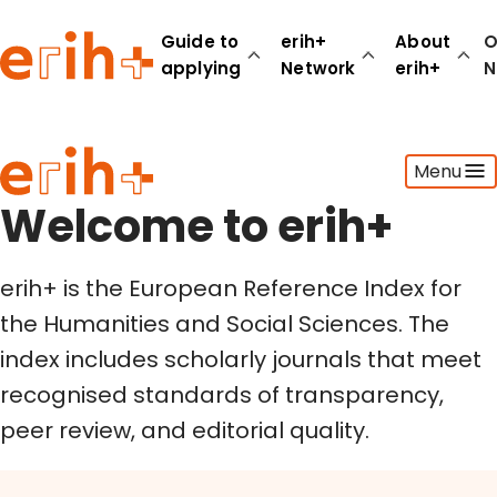
Welcome to erih+
Guide to
erih+
About
O
applying
Network
erih+
N
Guide to applying
Menu
erih+ Network
About erih+
Welcome to erih+
OPERAS Norge
erih+ is the European Reference Index for
Go to login
the Humanities and Social Sciences. The
index includes scholarly journals that meet
recognised standards of transparency,
peer review, and editorial quality.