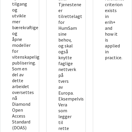
tilgang
Tjenestene
criterion
og
er
exists
utvikle
tilrettelagt
in
mer
for
erih+
bærekraftige
HumSam
and
og
sine
how it
åpne
behov,
is
modeller
og skal
applied
for
også
in
vitenskapelig
knytte
practice.
publisering.
faglige
Som en
nettverk
del av
på
dette
tvers
arbeidet
av
oversettes
Europa.
nå
Eksempelvis
Diamond
Vera
Open
som
Access
legger
Standard
til
(DOAS)
rette