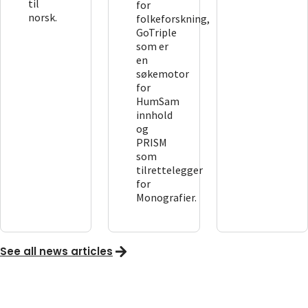
til
for
norsk.
folkeforskning,
GoTriple
som er
en
søkemotor
for
HumSam
innhold
og
PRISM
som
tilrettelegger
for
Monografier.
See all news articles