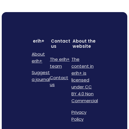
erih+
Contact
About the
us
website
About
The erih+
The
erih+
team
content in
Suggest
erih+ is
Contact
a journal
licensed
us
under CC
BY 4.0 Non
Commercial
Privacy
Policy