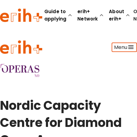
Guide to
erih+
About
O
applying
Network
erih+
N
Guide to applying
Menu
erih+ Network
About erih+
OPERAS Norge
Go to login
Nordic Capacity
Centre for Diamond